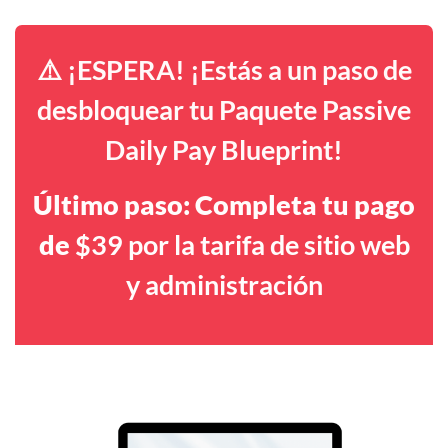
⚠️ ¡ESPERA! ¡Estás a un paso de
desbloquear tu Paquete Passive
Daily Pay Blueprint!
Último paso: Completa tu pago
de
$39 por la tarifa de sitio web
y administración