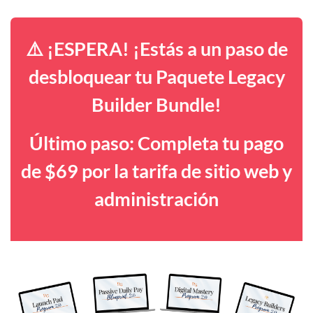
⚠️ ¡ESPERA! ¡Estás a un paso de
desbloquear tu Paquete Legacy
Builder Bundle!
Último paso: Completa tu pago
de $69 por la tarifa de sitio web y
administración